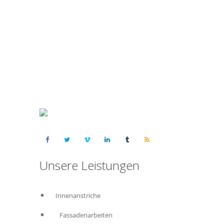
Kostenloses Angebot anfordern :
015223460523
Unsere Leistungen
Innenanstriche
Fassadenarbeiten