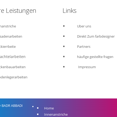
e Leistungen
Links
nanstriche
Uber uns
sadenarbeiten
Direkt Zum farbdesigner
ckierrbeite
Partners
htelarbeiten
häufige gestellte fragen
enbauarbeiten
Impressum
odenlegerarbeiten
by BADR ABBADI
Home
Innenanstriche