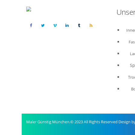
Unser
Inne
Fas
La
Spac
Trock
B
Maler Günstig München.© 2023 All Rights Reserved Design 