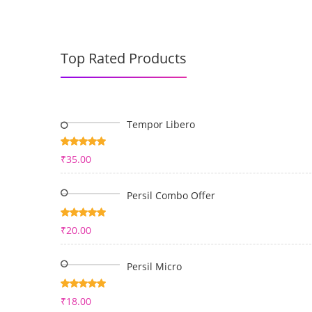
Top Rated Products
Tempor Libero
Bewertet
₹
35.00
mit
5.00
von 5
Persil Combo Offer
Bewertet
₹
20.00
mit
5.00
von 5
Persil Micro
Bewertet
₹
18.00
mit
5.00