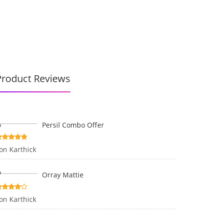
HEN
KONTAKT
REFERENZEN
GALERIE
Product Reviews
Persil Combo Offer
ewertet
on Karthick
it
5
von 5
Orray Mattie
ewertet
on Karthick
it
4
on 5