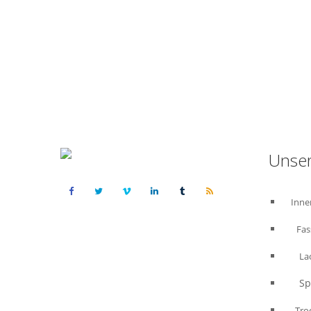
von 5
Unser
Inne
Fas
La
Spac
Trock