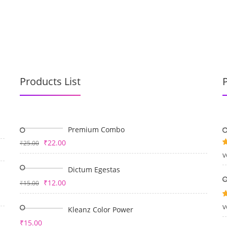
OME
UBER UNS
LEISTUNGEN
BESICHTIGUNG BUC
Products List
Premium Combo
₹
22.00
₹
25.00
B
v
m
Dictum Egestas
₹
12.00
₹
15.00
B
v
Kleanz Color Power
m
v
₹
15.00