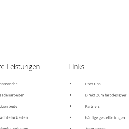
Kostenloses Angebot anfordern : 015223460523
e Leistungen
Links
nanstriche
Uber uns
sadenarbeiten
Direkt Zum farbdesigner
ckierrbeite
Partners
htelarbeiten
häufige gestellte fragen
enbauarbeiten
Impressum