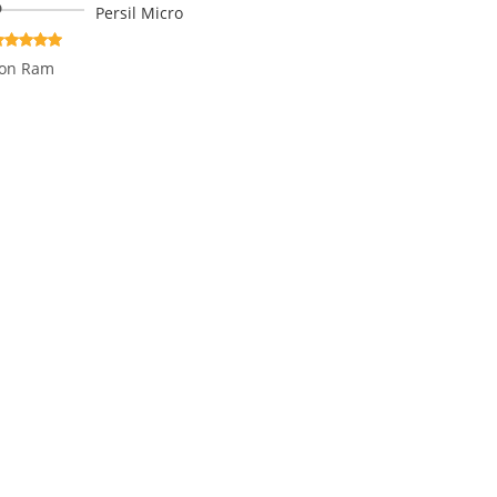
Persil Micro
ewertet
on Ram
it
5
von 5