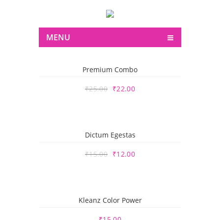
MENU
Premium Combo
₹
25.00
₹
22.00
Dictum Egestas
₹
15.00
₹
12.00
Kleanz Color Power
₹
15.00