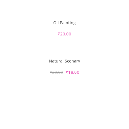
Oil Painting
₹
20.00
Natural Scenary
₹
20.00
₹
18.00
Kostenloses Angebot anfordern :
015223460523