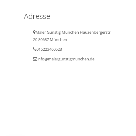
Adresse:
Maler Günstig München Hauzenbergerstr
20 80687 München
015223460523
info@malergünstigmünchen.de
Maler Günstig München.© 2023 All Rights
Reserved Design by BADR ABBADI
Home
Innenanstriche