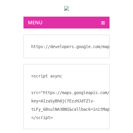
MENU
https://developers.google.com/maps/documen
<script async

src="https://maps.googleapis.com/maps/api/
key=AIzaSyBh0jCfEzzHJdTZlv-
tLFy_6BsulNA3BNI&callback=initMap">

</script>