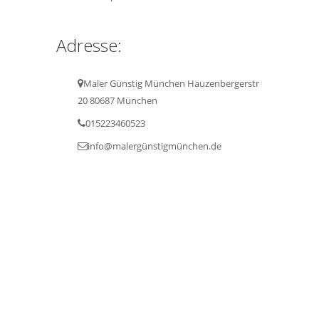
Adresse:
Maler Günstig München Hauzenbergerstr
20 80687 München
015223460523
info@malergünstigmünchen.de
Maler Günstig München.© 2023 All Rights
Reserved Design by BADR ABBADI
Home
Innenanstriche