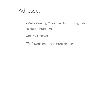
Adresse:
Maler Günstig München Hauzenbergerstr
20 80687 München
015223460523
info@malergünstigmünchen.de
Maler Günstig München.© 2023 All Rights
Reserved Design by BADR ABBADI
Home
Innenanstriche